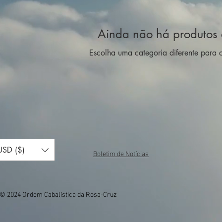
Ainda não há produtos 
Escolha uma categoria diferente para c
USD ($)
Boletim de Notícias
© 2024 Ordem Cabalística da Rosa-Cruz