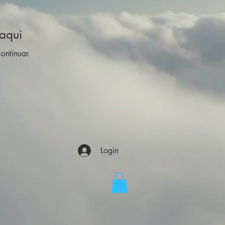
aqui
ontinuar.
Login