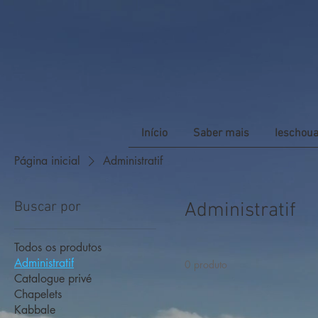
Início
Saber mais
Ieschou
Página inicial
Administratif
Buscar por
Administratif
Todos os produtos
Administratif
0 produto
Catalogue privé
Chapelets
Kabbale