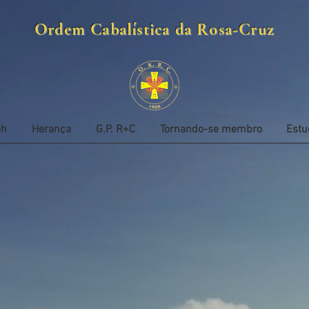
Ordem Cabalística da Rosa-Cruz
ah
Herança
G.P. R+C
Tornando-se membro
Estu