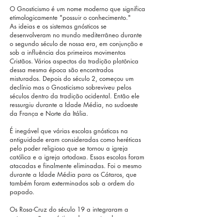
O Gnosticismo é um nome moderno que significa
etimologicamente "possuir o conhecimento."
As ideias e os sistemas gnósticos se
desenvolveram no mundo mediterrâneo durante
o segundo século de nossa era, em conjunção e
sob a influência dos primeiros movimentos
Cristãos. Vários aspectos da tradição platônica
dessa mesma época são encontrados
misturados. Depois do século 2, começou um
declínio mas o Gnosticismo sobreviveu pelos
séculos dentro da tradição ocidental. Então ele
ressurgiu durante a Idade Média, no sudoeste
da França e Norte da Itália.
É inegável que várias escolas gnósticas na
antiguidade eram consideradas como heréticas
pelo poder religioso que se tornou a igreja
católica e a igreja ortodoxa. Essas escolas foram
atacadas e finalmente eliminadas. Foi o mesmo
durante a Idade Média para os Cátaros, que
também foram exterminados sob a ordem do
papado.
Os Rosa-Cruz do século 19 a integraram a