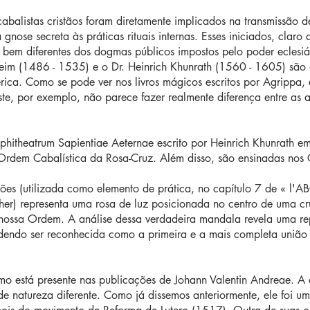
abalistas cristãos foram diretamente implicados na transmissão d
nose secreta às práticas rituais internas. Esses iniciados, claro
 bem diferentes dos dogmas públicos impostos pelo poder eclesiá
heim (1486 - 1535) e o Dr. Heinrich Khunrath (1560 - 1605) são
érica. Como se pode ver nos livros mágicos escritos por Agrippa, a
ste, por exemplo, não parece fazer realmente diferença entre as 
phitheatrum Sapientiae Aeternae escrito por Heinrich Khunrath 
 Ordem Cabalística da Rosa-Cruz. Além disso, são ensinadas nos
ções (utilizada como elemento de prática, no capítulo 7 de « l'
her) representa uma rosa de luz posicionada no centro de uma cr
 nossa Ordem. A análise dessa verdadeira mandala revela uma re
dendo ser reconhecida como a primeira e a mais completa união 
o está presente nas publicações de Johann Valentin Andreae. A o
e natureza diferente. Como já dissemos anteriormente, ele foi u