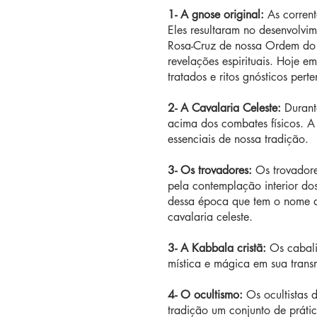
1- A gnose original:
As corrent
Eles resultaram no desenvolvi
Rosa-Cruz de nossa Ordem do s
revelações espirituais. Hoje 
tratados e ritos gnósticos per
2- A Cavalaria Celeste:
Durante
acima dos combates físicos. A
essenciais de nossa tradição.
3- Os trovadores:
Os trovadore
pela contemplação interior do
dessa época que tem o nome de
cavalaria celeste.
3- A Kabbala cristã:
Os cabalis
mística e mágica em sua transm
4- O ocultismo:
Os ocultistas 
tradição um conjunto de prátic