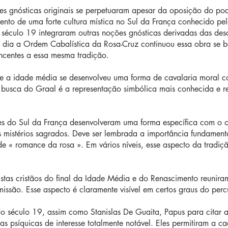
es gnósticas originais se perpetuaram apesar da oposição do poder
mento de uma forte cultura mística no Sul da França conhecido p
éculo 19 integraram outras noções gnósticas derivadas das des
em dia a Ordem Cabalística da Rosa-Cruz continuou essa obra se 
tencentes a essa mesma tradição.
 a idade média se desenvolveu uma forma de cavalaria moral col
 busca do Graal é a representação simbólica mais conhecida e r
s do Sul da França desenvolveram uma forma específica com o ob
s mistérios sagrados. Deve ser lembrada a importância fundamen
 « romance da rosa ». Em vários níveis, esse aspecto da tradiçã
tas cristãos do final da Idade Média e do Renascimento reunira
issão. Esse aspecto é claramente visível em certos graus do percu
do século 19, assim como Stanislas De Guaita, Papus para citar 
as psíquicas de interesse totalmente notável. Eles permitiram a c