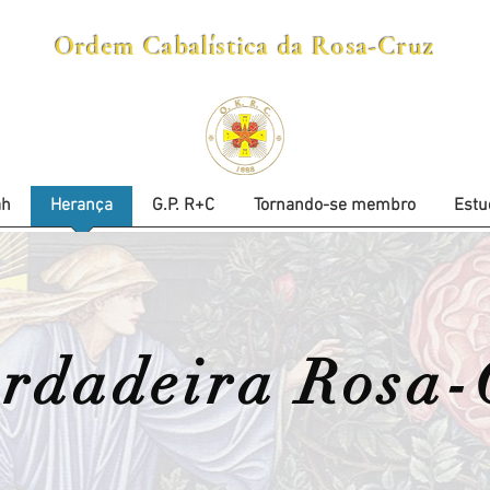
Ordem Cabalística da Rosa-Cruz
ah
Herança
G.P. R+C
Tornando-se membro
Estu
erdadeira Rosa-