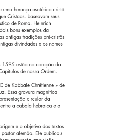
e uma herança esotérica cristã
 que Cristãos, baseavam seus
stico de Roma. Heinrich
 dois bons exemplos da
s antigas tradições pré-cristãs
antigas divindades e os nomes
em 1595 estão no coração da
 Capítulos de nossa Ordem.
ABC de Kabbale Chrétienne » de
uz. Essa gravura magnífica
presentação circular da
entre a cabala hebraica e a
rigem e o objetivo dos textos
m pastor alemão. Ele publicou