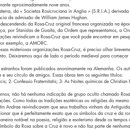
 durante aproximadamente nove anos.
terra, da « Societas Rosicruciana in Anglia » (S.R.I.A.) derivada
uência da admissão de William James Hughan.
descendendo da Rosa-Cruz original francesa organizada na épo
ça, por Stanislas de Guaita, da Ordem que representamos, a Ord
zações reivindicam a Rosa-Cruz que você pode encontrar em pesq
 por exemplo, a AMORC.
sas misteriosas organizações Rosa-Cruz, é preciso olhar breveme
to. Deixaremos aqui de lado o período medieval para começar p
os estranhos foram publicados anonimamente na Alemanha. Os aut
 e seu círculo de amigos. Essas obras tem os seguintes títulos:
cis; 2- Confessio Fraternitatis; 3- As Noites químicas de Christian
ernos, não há nenhuma indicação de grupo oculto chamado Rosa
ções. Como todas as tradições esotéricas ou religiões do mesmo
tin Andrae reivindicavam que seus trabalhos vinham da Antiguid
ionar que é perfeitamente exato que os símbolos da cruz e da ros
aneira notável na poesia, religião e esoterismo desde os tempos a
ímbolo da Rosa sobre a Cruz é novo e não faz parte de nenhum