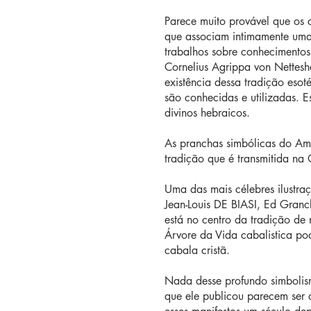
Parece muito provável que os c
que associam intimamente uma g
trabalhos sobre conhecimentos
Cornelius Agrippa von Nettes
existência dessa tradição esot
são conhecidas e utilizadas. E
divinos hebraicos.
As pranchas simbólicas do Am
tradição que é transmitida na
Uma das mais célebres ilustra
Jean-Louis DE BIASI, Ed Granc
está no centro da tradição de
Árvore da Vida cabalistica po
cabala cristã.
Nada desse profundo simbolism
que ele publicou parecem ser d