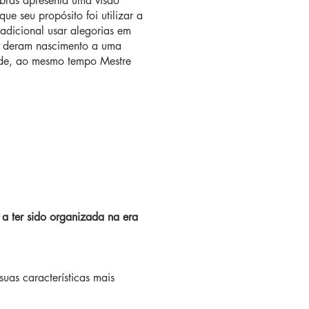
bras apresenta uma visão
e seu propósito foi utilizar a
radicional usar alegorias em
es deram nascimento a uma
idade, ao mesmo tempo Mestre
a ter sido organizada na era
uas características mais