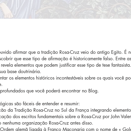
ouvido afirmar que a tradição Rosa-Cruz veio do antigo Egito. É 
obrir que esse tipo de afirmação é historicamente falso. Entre a
evela elementos que podem justificar esse tipo de tese fantasista
sua base doutrinária.
ntar os elementos históricos incontestáveis sobre os quais você p
e.
aprofundados que você poderá encontrar no Blog.
lógicas são fáceis de entender e resumir:
ção da Tradição Rosa-Cruz no Sul da França integrando elemento
ão dos escritos fundamentais sobre a Rosa-Cruz por John Valent
do nenhuma organização Rosa-Cruz antes disso.
 Ordem alemã ligada à Franco Maçonaria com o nome de « Gold