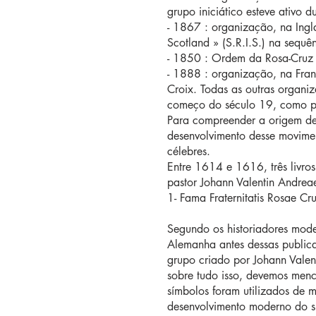
grupo iniciático esteve ativo
- 1867 : organização, na Ingla
Scotland » (S.R.I.S.) na seq
- 1850 : Ordem da Rosa-Cruz 
- 1888 : organização, na Fran
Croix. Todas as outras organi
começo do século 19, como
Para compreender a origem des
desenvolvimento desse movimen
célebres.
Entre 1614 e 1616, três livr
pastor Johann Valentin Andreae
1- Fama Fraternitatis Rosae Cru
Segundo os historiadores mod
Alemanha antes dessas publica
grupo criado por Johann Valen
sobre tudo isso, devemos menc
símbolos foram utilizados de m
desenvolvimento moderno do s