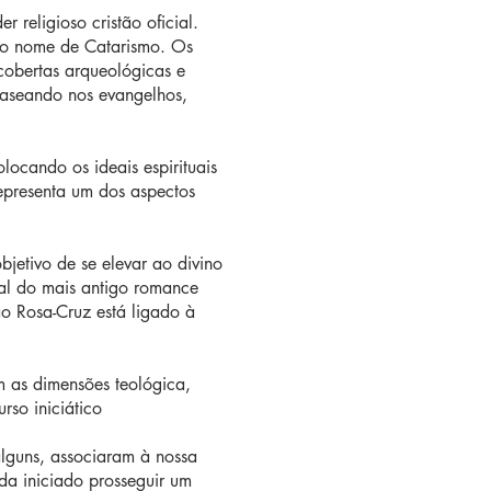
 religioso cristão oficial.
elo nome de Catarismo. Os
cobertas arqueológicas e
baseando nos evangelhos,
ocando os ideais espirituais
epresenta um dos aspectos
jetivo de se elevar ao divino
tal do mais antigo romance
o Rosa-Cruz está ligado à
m as dimensões teológica,
rso iniciático
alguns, associaram à nossa
ada iniciado prosseguir um