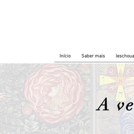
Início
Saber mais
Ieschou
A v