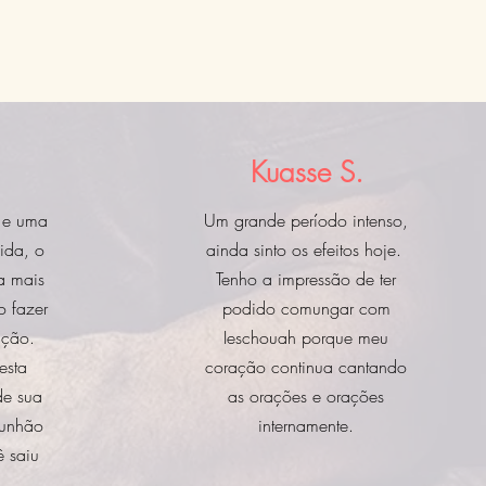
Kuasse S.
a e uma
Um grande período intenso,
cida, o
ainda sinto os efeitos hoje.
a mais
Tenho a impressão de ter
 fazer
podido comungar com
tação.
Ieschouah porque meu
esta
coração continua cantando
de sua
as orações e orações
munhão
internamente.
 saiu
e