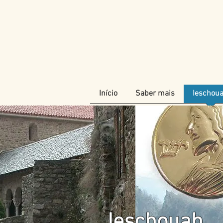
Início
Saber mais
Ieschou
Ieschouah