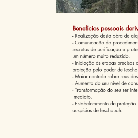
Benefícios pessoais deri
- Realização desta obra de alqu
- Comunicação do procedimento
secretas de purificação e prot
um número muito reduzido.
- Iniciação às etapas precisas 
proteção pelo poder de Iescho
- Maior controle sobre seus de
- Aumento do seu nível de cons
- Transformação do seu ser int
imediato.
- Estabelecimento de proteção 
auspícios de Ieschouah.