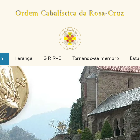
Ordem Cabalística da Rosa-Cruz
ah
Herança
G.P. R+C
Tornando-se membro
Estu