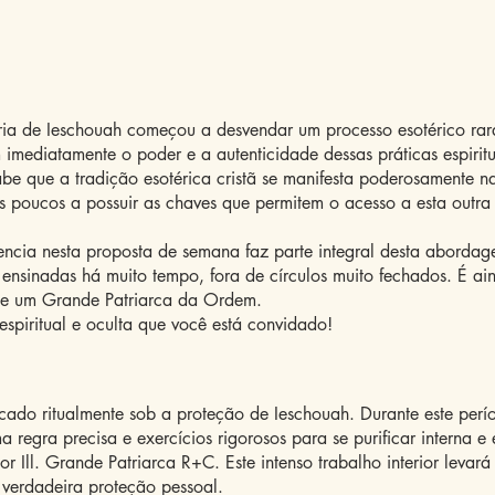
ria de Ieschouah começou a desvendar um processo esotérico rar
m imediatamente o poder e a autenticidade dessas práticas espiri
be que a tradição esotérica cristã se manifesta poderosamente n
s poucos a possuir as chaves que permitem o acesso a esta outra
encia nesta proposta de semana faz parte integral desta abordage
 ensinadas há muito tempo, fora de círculos muito fechados. É ai
 de um Grande Patriarca da Ordem.
espiritual e oculta que você está convidado!
cado ritualmente sob a proteção de Ieschouah. Durante este perí
regra precisa e exercícios rigorosos para se purificar interna e 
r Ill. Grande Patriarca R+C. Este intenso trabalho interior leva
 verdadeira proteção pessoal.