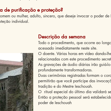
a de purificação e proteção?
mem ou mulher, adulto, sincero, que deseje invocar o poder de I
teção individual.
Descrição da semana
Todo o procedimento, que ocorre ao longo 
acessado imediatamente neste site.
O doente. Várias horas em vídeo dando-lhe 
relacionadas com este procedimento secret
As gravações de áudio diárias irão guiá-l
profundamente transformadoras.
Duas cerimônias registradas formam o cora
permitirão que você participe das invocaçõ
tradição e do Mestre Ieschouah.
O
ritual especial do último dia validará 
Então a proteção pessoal será estabelecid
poder de Ieschouah