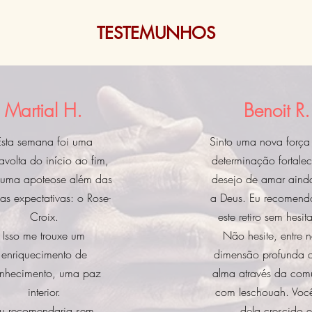
TESTEMUNHOS
Martial H.
Benoit R.
Esta semana foi uma
Sinto uma nova forç
ravolta do início ao fim,
determinação fortale
uma apoteose além das
desejo de amar aind
as expectativas: o Rose-
a Deus. Eu recomendo
Croix.
este retiro sem hesi
Isso me trouxe um
Não hesite, entre n
enriquecimento de
dimensão profunda 
nhecimento, uma paz
alma através da co
interior.
com Ieschouah. Você
u recomendaria sem
dela crescido 