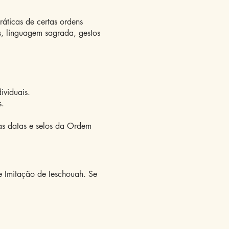
práticas de certas ordens
s, linguagem sagrada, gestos
ividuais.
s.
as datas e selos da Ordem
 Imitação de Ieschouah. Se