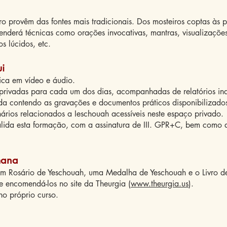
tiro provêm das fontes mais tradicionais. Dos mosteiros coptas às 
enderá técnicas como orações invocativas, mantras, visualizaçõe
os lúcidos, etc.
ui
tica em vídeo e áudio.
privadas para cada um dos dias, acompanhadas de relatórios ind
ada contendo as gravações e documentos práticos disponibilizado
nários relacionados a Ieschouah acessíveis neste espaço privado.
valida esta formação, com a assinatura de III. GPR+C, bem como 
mana
m Rosário de Yeschouah, uma Medalha de Yeschouah e o Livro de
e encomendá-los no site da Theurgia (
www.theurgia.us
).
no próprio curso.