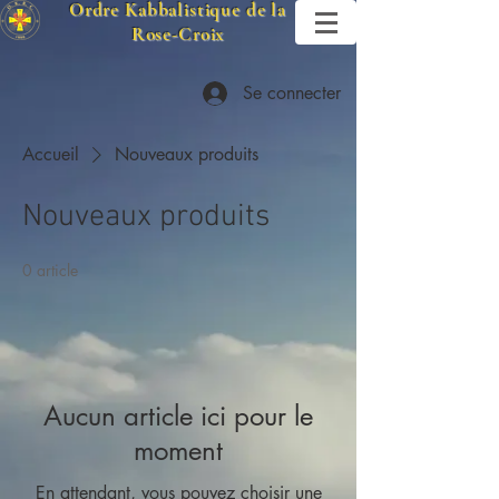
Ordre Kabbalistique de la
Rose-Croix
Se connecter
Accueil
Nouveaux produits
Nouveaux produits
0 article
Aucun article ici pour le
moment
En attendant, vous pouvez choisir une