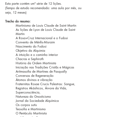
Esta parte contém um
ª série de 12 lições.
(Tempo de estudo recomendado: uma aula por mês, ou
seja, 12 meses)
Trecho do resumo:
Martinismo de Louis Claude de Saint Martin
As lições de Lyon de Louis Claude de Saint
Martin
A Rosa+Cruz Internacional e o Fudosi
Convento de Mênfis-Misraim
Nascimento do Fudosi
Objetivo da Alquimia
A intuição e o caminho interior
Chacras e Sephiroth
História da Ordem Martinista
Iniciação nas Tradições Cristãs e Mágicas
Aritmasofia de Martines de Pasqually
Conversas de Regeneração
Átomos divinos e vibração
Fraternitas Rosae Crucis Palestras: Sangue,
Registros Akáshicos, Árvore da Vida,
Superconsciência,
Natureza do Gnosticismo
Jornal da Sociedade Alquímica
Os corpos sutis
Teosofia e Martinismo
O Pentáculo Martinista