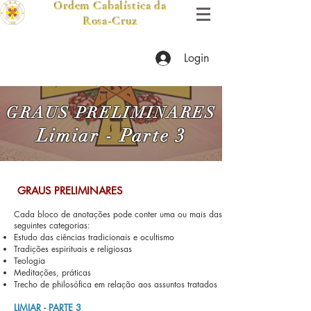
Ordem Cabalística da
Rosa-Cruz
Login
GRAUS PRELIMINARES
Lim
iar -
Pa
rte 3
​ GRAUS PRELIMINARES
Cada bloco de anotações pode conter uma ou mais das
seguintes categorias:
Estudo das ciências tradicionais e ocultismo
Tradições espirituais e religiosas
Teologia
Meditações, práticas
Trecho de phil
osófica em relação aos assuntos tratados
LIMI
AR - PARTE 3