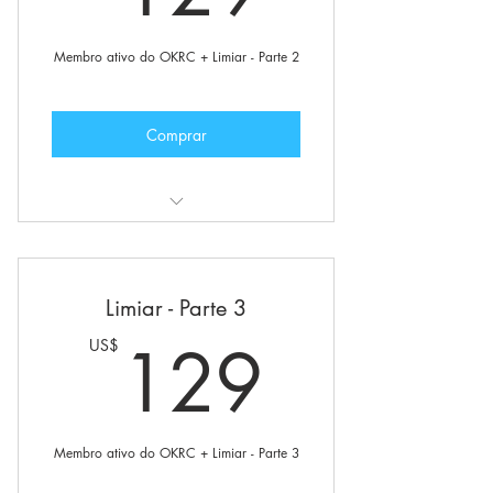
Grupos e fóruns privados
Opção para solicitar sua iniciação
Membro ativo do OKRC + Limiar - Parte 2
Boletim privado
Comprar
Também inclui:
Status de membro ativo do O.K.R+C
Limiar - Parte 3
Comunidade internacional da
129U
129
US$
O.K.R+C
Grupos e fóruns privados
Opção para solicitar sua iniciação
Membro ativo do OKRC + Limiar - Parte 3
Boletim privado