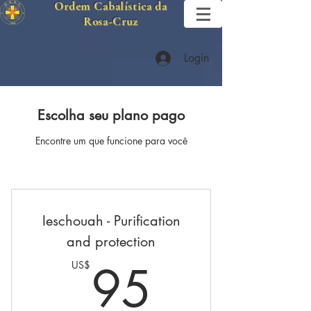
Ordem Cabalística da
Rosa-Cruz
Login
Escolha seu plano pago
Encontre um que funcione para você
Ieschouah - Purification
and protection
95US$
95
US$