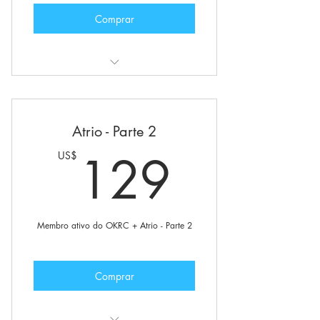
Private newsletter
Comprar
Também inclui:
Status de membro ativo do O.K.R+C
Atrio - Parte 2
Comunidade internacional da
129U
129
US$
O.K.R+C
Grupos e fóruns privados
Opção para solicitar sua iniciação
Membro ativo do OKRC + Atrio - Parte 2
Boletim privado
Comprar