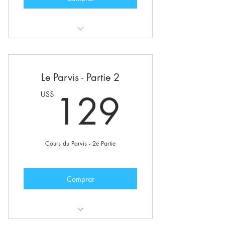
Ces cours incluent également :
Groupe internet des étudiants
Le Parvis - Partie 2
Lettre d’information privée
129U
129
US$
Publications en avant-première
Cours du Parvis - 2e Partie
Comprar