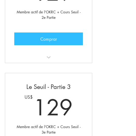
Option de demander l'initiation -
Membre actif de l'OKRC + Cours Seuil -
Accès au statut d’initié
2e Partie
Lettre d’information privée
Comprar
Incluant également :
Statut de membre actif de l'O.K.R+C
Le Seuil - Partie 3
Communauté internationale de
129U
129
US$
l'O.K.R+C
Groupes privés et forums
Option de demander l'initiation -
Membre actif de l'OKRC + Cours Seuil -
Accès au statut d’initié
3e Partie