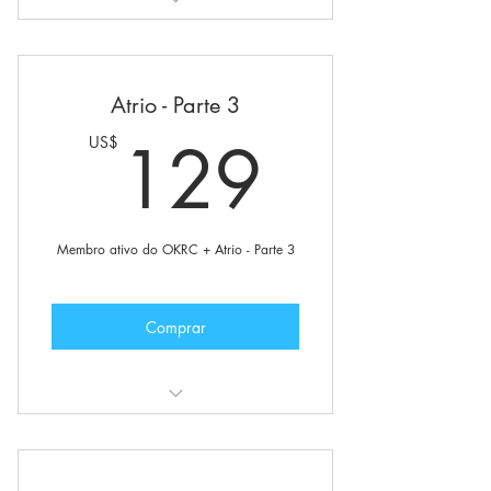
Também inclui:
Status de membro ativo do O.K.R+C
Atrio - Parte 3
Comunidade internacional da
129U
129
US$
O.K.R+C
Grupos e fóruns privados
Opção para solicitar sua iniciação
Membro ativo do OKRC + Atrio - Parte 3
Boletim privado
Comprar
Também inclui:
Status de membro ativo do O.K.R+C