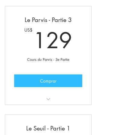
Ces cours incluent également :
Groupe internet des étudiants
Le Parvis - Partie 3
Lettre d’information privée
129U
129
US$
Publications en avant-première
Cours du Parvis - 3e Partie
Comprar
Ces cours incluent également :
Groupe internet des étudiants
Le Seuil - Partie 1
Lettre d’information privée