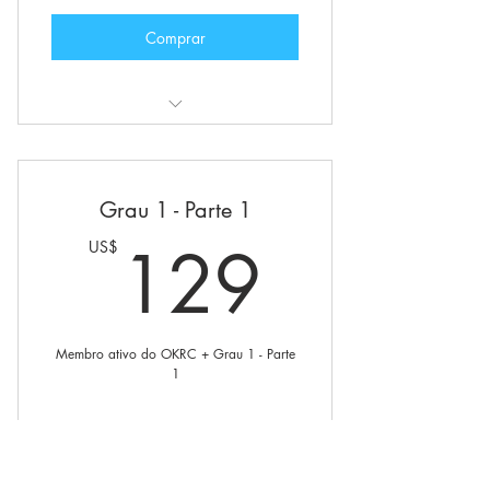
Comprar
Também inclui:
Status de membro ativo do O.K.R+C
Grau 1 - Parte 1
Comunidade internacional da
129U
129
US$
O.K.R+C
Grupos e fóruns privados
Opção para solicitar sua iniciação
Membro ativo do OKRC + Grau 1 - Parte
1
Boletim privado
Comprar