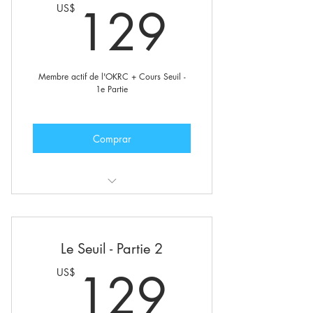
129U
129
US$
Publications en avant-première
Membre actif de l'OKRC + Cours Seuil -
1e Partie
Comprar
Incluant également :
Statut de membre actif de l'O.K.R+C
Le Seuil - Partie 2
Communauté internationale de
129U
129
US$
l'O.K.R+C
Groupes privés et forums