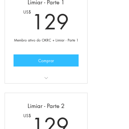
Limiar - Parte 1
Comunidade internacional da
129U
129
US$
O.K.R+C
Grupos e fóruns privados
Opção para solicitar sua iniciação
Membro ativo do OKRC + Limiar - Parte 1
Boletim privado
Comprar
Também inclui:
Status de membro ativo do O.K.R+C
Limiar - Parte 2
Comunidade internacional da
129U
129
US$
O.K.R+C