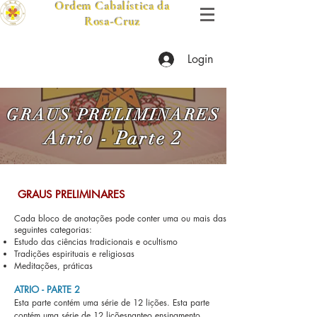
Ordem Cabalística da
Rosa-Cruz
Login
GRAUS PRELIMINARES
Atrio
-
Parte 2
​ GRAUS PRELIMINARES
Cada bloco de anotações pode conter uma ou mais das
seguintes categorias:
Estudo das ciências tradicionais e ocultismo
Tradições espirituais e religiosas
Meditações, práticas
ATRIO -
PARTE 2
Esta parte contém uma série de 12 lições.
Esta parte
contém uma série de 12 lições
nante
o ensinamento