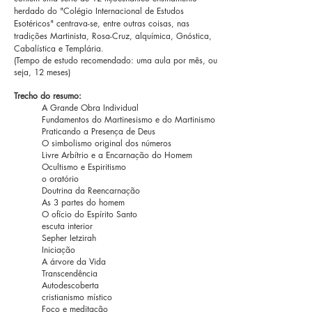
herdado do "Colégio Internacional de Estudos
Esotéricos" centrava-se, entre outras coisas, nas
tradições Martinista, Rosa-Cruz, alquímica, Gnóstica,
Cabalística e Templária.
(Tempo de estudo recomendado: uma aula por mês, ou
seja, 12 meses)
Trecho do resumo:
A Grande Obra Individual
Fundamentos do Martinesismo e do Martinismo
Praticando a Presença de Deus
O simbolismo original dos números
Livre Arbítrio e a Encarnação do Homem
Ocultismo e Espiritismo
o oratório
Doutrina da Reencarnação
As 3 partes do homem
O ofício do Espírito Santo
escuta interior
Sepher Ietzirah
Iniciação
A árvore da Vida
Transcendência
Autodescoberta
cristianismo místico
Foco e meditação