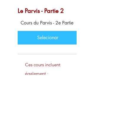
Le Parvis - Partie 2
US$ 129
Cours du Parvis - 2e Partie
Selecionar
Ces cours incluent
également :
Groupe internet des
étudiants
Lettre d’information
privée