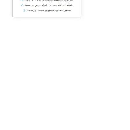
Este treinamento está sob a
supervisão
de
Jean-Louis de Biasi, 9º III. Grande
Patriarca R+C
Estudantes da África ou que desejam pagar de outra
forma
É possível pagar este treinamento e outras assinaturas da
África por um método muito simples explicado em uma
página específica.
Clique aqui para ver esta página.
Login