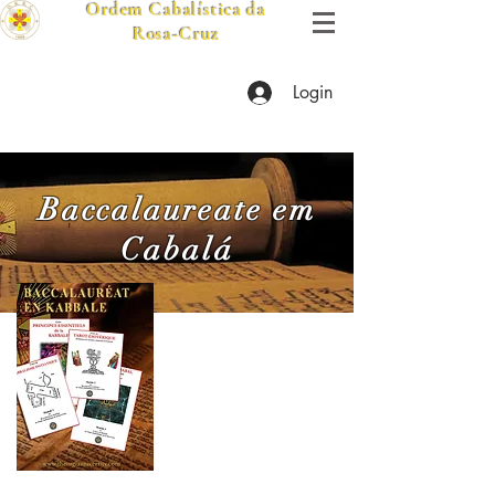
Ordem Cabalística da
Rosa-Cruz
Login
Baccalaureate em
Cabalá