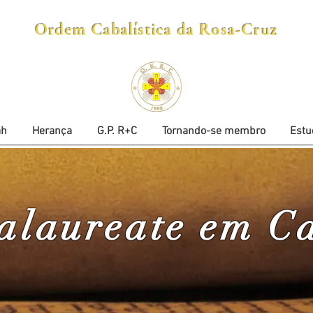
Ordem Cabalística da Rosa-Cruz
ah
Herança
G.P. R+C
Tornando-se membro
Estu
alaureate em C