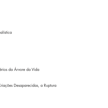
lística
érios da Árvore da Vida
Criações Desaparecidas, a Ruptura