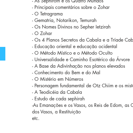
- As Sephiroth e os Quatro Mundos
- Principais comentários sobre o Zohar
- O Tetragrama
- Gematria, Notarikon, Temurah
- Os Nomes Divinos no Sepher Ietzirah
- O Zohar
- Os 4 Planos Secretos da Cabala e a Tríade Caba
- Educação oriental e educação ocidental
- O Método Místico e o Método Oculto
- Universalidade e Caminho Esotérico da Árvore
- A Base da Adivinhação nos planos elevados
- Conhecimento do Bem e do Mal
- O Mistério em Números
- Personagem fundamental de Otz Chiim e os mist
- A Teodicéia da Cabala
- Estudo de cada sephirah
-As Emanações e os Vasos, os Reis de Edom, as 
dos Vasos, a Restituição
etc.