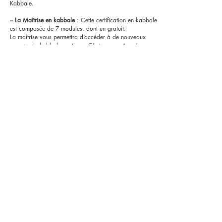
Kabbale.
– La Maîtrise en kabbale
: Cette certification en kabbale
est composée de 7 modules, dont un gratuit.
La maîtrise vous permettra d’accéder à de nouveaux
aspects de kabbale pratique. C’est pour cette raison que
pour pouvoir vous inscrire en Maîtrise, il est nécessaire
d’avoir débuté l’archiconfrérie de Ieschouah et si possible
d’être un membre actif de l’Ordre Kabbalistique de la
Rose-Croix. Il n’est pas nécessaire d’être initié.
Le mode d’obtention du diplôme se fait cette fois-ci de
deux façons : 1- Étude des modules de la maîtrise et
réponse au questionnaire final. 2- Un sujet de réflexion
est également proposé. C’est l’ensemble de ces deux
choses qui permettent l’attribution du diplôme traditionnel
de Maîtrise en Kabbale.
– Le Doctorat en Kabbale
: Cette certification en kabbale
comporte également plusieurs modules de 48 cours. Pour
pouvoir s’inscrire au Doctorat en Kabbale, il est requis
d’être un membre initié de l’Ordre Kabbalistique de la
Rose-Croix. Comme la Maîtrise en Kabbale, le mode
d’obtention du Doctorat se présente en deux parties :
Étude des modules et travail de recherche approfondi.
C’est l’ensemble de ces deux éléments qui permettent
l’attribution du diplôme traditionnel de Doctorat en