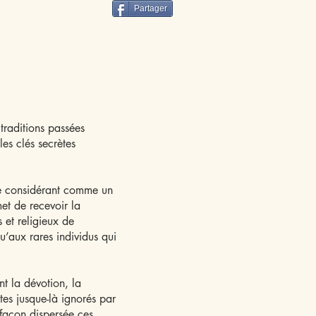
Partager
 traditions passées
es clés secrètes
le considérant comme un
et de recevoir la
 et religieux de
u’aux rares individus qui
nt la dévotion, la
tes jusque-là ignorés par
 façon dispersée ces