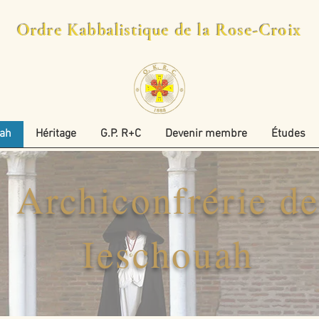
Ordre Kabbalistique de la Rose-Croix
uah
Héritage
G.P. R+C
Devenir membre
Études
Archiconfrérie d
Ieschouah