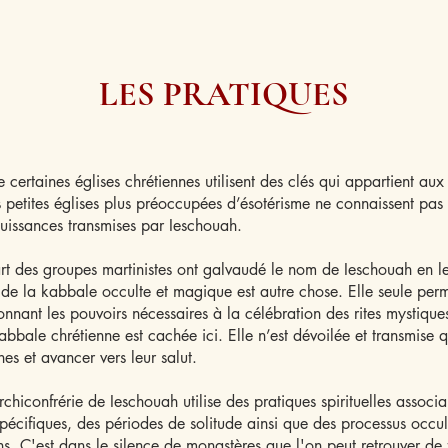
LES PRATIQUES
 certaines églises chrétiennes utilisent des clés qui appartient aux
petites églises plus préoccupées d’ésotérisme ne connaissent pas l
puissances transmises par Ieschouah.
art des groupes martinistes ont galvaudé le nom de Ieschouah en 
 de la kabbale occulte et magique est autre chose. Elle seule perm
onnant les pouvoirs nécessaires à la célébration des rites mystiques
abbale chrétienne est cachée ici. Elle n’est dévoilée et transmise q
nes et avancer vers leur salut.
chiconfrérie de Ieschouah utilise des pratiques spirituelles associa
 spécifiques, des périodes de solitude ainsi que des processus occul
s. C'est dans le silence de monastères que l'on peut retrouver de