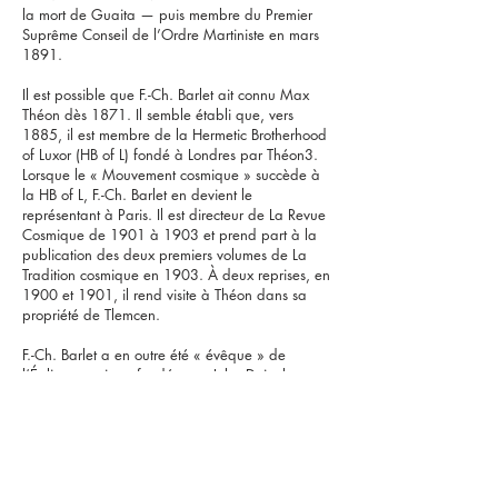
la mort de Guaita — puis membre du Premier
Suprême Conseil de l’Ordre Martiniste en mars
1891.
Il est possible que F.-Ch. Barlet ait connu Max
Théon dès 1871. Il semble établi que, vers
1885, il est membre de la Hermetic Brotherhood
of Luxor (HB of L) fondé à Londres par Théon3.
Lorsque le « Mouvement cosmique » succède à
la HB of L, F.-Ch. Barlet en devient le
représentant à Paris. Il est directeur de La Revue
Cosmique de 1901 à 1903 et prend part à la
publication des deux premiers volumes de La
Tradition cosmique en 1903. À deux reprises, en
1900 et 1901, il rend visite à Théon dans sa
propriété de Tlemcen.
F.-Ch. Barlet a en outre été « évêque » de
l’Église gnostique fondée par Jules Doinel en
1890, et représentant en France du Centre
ésotérique oriental, qu’il quitte en 1908 lorsque
son fondateur, Albert de Saràk, est démasqué
comme escroc.
Bilbiographie >