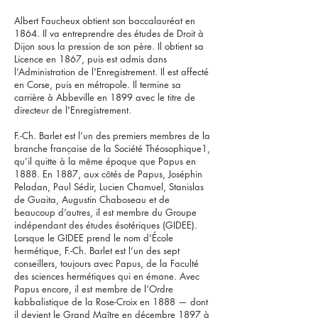
Albert Faucheux obtient son baccalauréat en
1864. Il va entreprendre des études de Droit à
Dijon sous la pression de son père. Il obtient sa
Licence en 1867, puis est admis dans
l’Administration de l'Enregistrement. Il est affecté
en Corse, puis en métropole. Il termine sa
carrière à Abbeville en 1899 avec le titre de
directeur de l'Enregistrement.
F.-Ch. Barlet est l’un des premiers membres de la
branche française de la Société Théosophique1,
qu’il quitte à la même époque que Papus en
1888. En 1887, aux côtés de Papus, Joséphin
Peladan, Paul Sédir, Lucien Chamuel, Stanislas
de Guaita, Augustin Chaboseau et de
beaucoup d’autres, il est membre du Groupe
indépendant des études ésotériques (GIDEE).
Lorsque le GIDEE prend le nom d’École
hermétique, F.-Ch. Barlet est l’un des sept
conseillers, toujours avec Papus, de la Faculté
des sciences hermétiques qui en émane. Avec
Papus encore, il est membre de l’Ordre
kabbalistique de la Rose-Croix en 1888 — dont
il devient le Grand Maître en décembre 1897 à