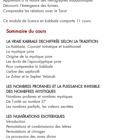
Apprendre à la nature des hiéroglyphes kabbalistiques
Découvrir l'émergence des formes
Comprendre les relations avec le Tarot
Ce module de licence en kabbale comporte 11 cours.
Sommaire du cours
LA VRAIE KABBALE DECHIFFRÉE SELON LA TRADITION
La Kabbale, Courant initiatique et traditionnel
La mystique juive
Origine de la mystique juive
Les écrits de l’apocalyptique juive
Pour comprendre la kabbale
L’arbre des sephiroth
Le Zohar et le Sepher Yetzirah
LES NOMBRES PROFANES ET LA PUISSANCE INVISIBLE
DES NOMBFRES MYSTIQUES
Nombres profanes et nombres mystiques
De l’unité au nombre 27
Les nombres parfaits, les valeurs secrètes
LES NUMÉRATIONS ESOTERIQUES
Introduction
Permutations et combinaisons des lettres
Permutations et clivages
La procession des noms divins