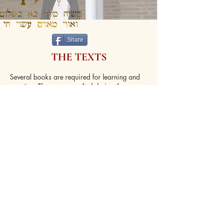
Share
THE TEXTS
Several books are required for learning and
practice. They are consulted during the
retreats.
Some of them are the result of research
carried out by the Archconfraternity in the past
years.
They are composed of prayers and
exorcisms, meditation texts and spiritual
exercises.
Most are gradually being translated into
English and made available to the public.
These texts are different from the ritual
instructions sent directly to the members of the
Archconfraternity which constitute the steps of