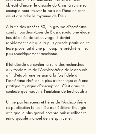
objectif d’inciter le disciple du Christ à suivre son
exemple pour trouver la paix de l’âme en cette
vie et atteindre le royaume de Dieu.
A la fin des années 80, un groupe d’ésotéristes
conduit par Jean-Louis de Biasi débuta une étude
très détaillée de cet ouvrage. Il devint
rapidement clair que la plus grande partie de ce
texte provenait d’une philosophie préchrétienne,
plus spécifiquement stoïcienne.
Il fut décidé de confier la suite des recherches
aux fondateurs de l’Archiconfrérie de Ieschouah
afin d’établir une version à la fois fidèle à
l’ésotérisme chrétien le plus authentique et à une
pratique mystique d’assomption. C’est dans ce
contexte que naquit « l’imitation de Ieschouah ».
Utilisé par les sœurs et frères de l’Archiconfrérie,
sa publication fut confiée aux éditions Theurgia
afin que le plus grand nombre puisse utiliser ce
remarquable manuel de vie spirituelle.