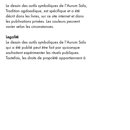
Le dessin des outils symboliques de l'Aurum Solis,
Tradition ogdoadique, est spécifique et a été
décrit dans les livres, sur ce site internet et dans
les publivations privées. Les couleurs peuvent
varier selon les circonstances.
Legalité
Le dessin des outils symboliques de l'Aurum Solis
qui a été publié peut être fait par quiconque
souhaitant expérimenter les rituels publiques.
Toutefois, les droits de propriété appartiennent à
l'Aurum Solis et aucun outil ou symbole ne peut
être reproduit ou vendu sans autorisation
express. Lorsque de tels outils magiques et
symboles ont été publiés dans un livre, les deux
autorisations de l'Aurum Solis et de l'éditeur sont
requises. Si besoin, l'Aurum Solis entamera les
procédures légales nécessaires pour protéger ses
droits de propriété.